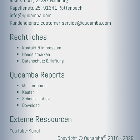
Inselstr. 41, 22297 Hamburg
Kapellenstr. 25, 91341 Röttenbach
info@qucamba.com
Kundendienst:
customer-service@qucamba.com
Rechtliches
Kontakt & Impressum
Handelsmarken
Datenschutz & Haftung
Qucamba Reports
Mehr erfahren
Kaufen
Schnelleinstieg
Download
Externe Ressourcen
YouTube-Kanal
®
Copyright © Qucamba
2016 - 2026